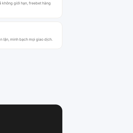
 không giới hạn, freebet hàng
 lận, minh bạch mọi giao dịch.