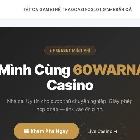
TẤT CẢ GAME
THỂ THAO
CASINO
SLOT GAME
BẮN CÁ
♠ FREEBET MIỄN PHÍ
 Mình Cùng
60WARN
Casino
Nhà cái Uy tín cho cược thủ chuyên nghiệp. Giấy phép
hợp pháp — link vào ổn định.
🎰 Khám Phá Ngay
Live Casino →