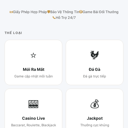
📜
Giấy Phép Hợp Pháp
🛡
Bảo Vệ Thông Tin
🎲
Game Bài Đổi Thưởng
📞
Hỗ Trợ 24/7
THỂ LOẠI
⭐
🐓
Mới Ra Mắt
Đá Gà
Game cập nhật mỗi tuần
Đá gà trực tiếp
🎰
💰
Casino Live
Jackpot
Baccarat, Roulette, Blackjack
Thưởng cực khủng