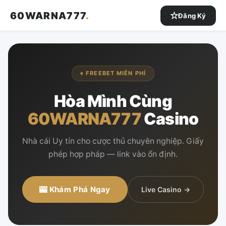
60WARNA777
.
Đăng Ký
♠ FREEBET MIỄN PHÍ
Hòa Mình Cùng
60WARNA777
Casino
Nhà cái Uy tín cho cược thủ chuyên nghiệp. Giấy
phép hợp pháp — link vào ổn định.
🎰 Khám Phá Ngay
Live Casino →