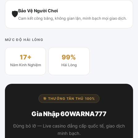
Bảo Vệ Người Chơi
🛡
Cam kết công bằng, không gian lận, minh bạch mọi giao dịch.
MỨC ĐỘ HÀI LÒNG
17+
99%
Năm Kinh Nghiệm
Hài Lòng
🎯 THƯỞNG TÂN THỦ 100%
Gia Nhập 60WARNA777
Đừng bỏ lỡ — Live casino đẳng cấp quốc tế, giao dịch
minh bạch.