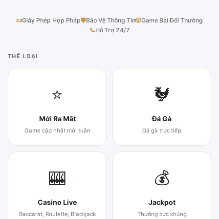
📜
Giấy Phép Hợp Pháp
🛡
Bảo Vệ Thông Tin
🎲
Game Bài Đổi Thưởng
📞
Hỗ Trợ 24/7
THỂ LOẠI
⭐
🐓
Mới Ra Mắt
Đá Gà
Game cập nhật mỗi tuần
Đá gà trực tiếp
🎰
💰
Casino Live
Jackpot
Baccarat, Roulette, Blackjack
Thưởng cực khủng