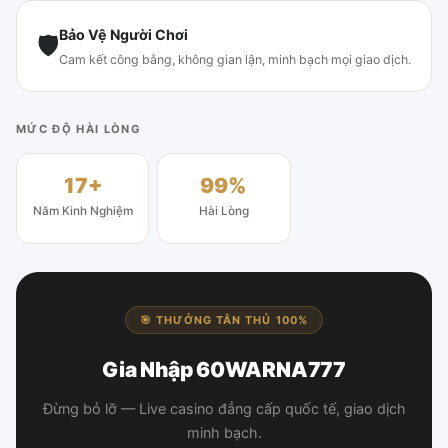
Bảo Vệ Người Chơi
🛡
Cam kết công bằng, không gian lận, minh bạch mọi giao dịch.
MỨC ĐỘ HÀI LÒNG
17+
99%
Năm Kinh Nghiệm
Hài Lòng
🎯 THƯỞNG TÂN THỦ 100%
Gia Nhập 60WARNA777
Đừng bỏ lỡ — Live casino đẳng cấp quốc tế, giao dịch
minh bạch.