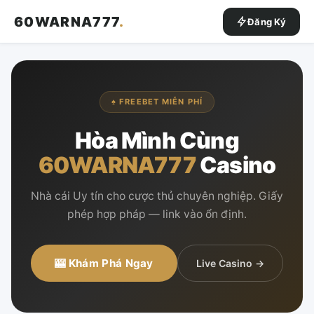
60WARNA777
.
Đăng Ký
♠ FREEBET MIỄN PHÍ
Hòa Mình Cùng
60WARNA777
Casino
Nhà cái Uy tín cho cược thủ chuyên nghiệp. Giấy
phép hợp pháp — link vào ổn định.
🎰 Khám Phá Ngay
Live Casino →