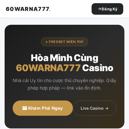
60WARNA777
.
Đăng Ký
♠ FREEBET MIỄN PHÍ
Hòa Mình Cùng
60WARNA777
Casino
Nhà cái Uy tín cho cược thủ chuyên nghiệp. Giấy
phép hợp pháp — link vào ổn định.
🎰 Khám Phá Ngay
Live Casino →