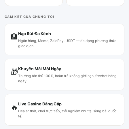
CAM KẾT CỦA CHÚNG TÔI
Nạp Rút Đa Kênh
🏦
Ngân hàng, Momo, ZaloPay, USDT — đa dạng phương thức
giao dịch.
Khuyến Mãi Mỗi Ngày
🎁
Thưởng tân thủ 100%, hoàn trả không giới hạn, freebet hàng
ngày.
Live Casino Đẳng Cấp
🔥
Dealer thật, chơi trực tiếp, trải nghiệm như tại sòng bài quốc
tế.