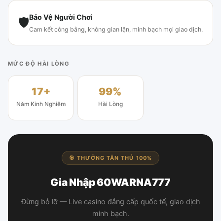
Bảo Vệ Người Chơi
🛡
Cam kết công bằng, không gian lận, minh bạch mọi giao dịch.
MỨC ĐỘ HÀI LÒNG
17+
99%
Năm Kinh Nghiệm
Hài Lòng
🎯 THƯỞNG TÂN THỦ 100%
Gia Nhập 60WARNA777
Đừng bỏ lỡ — Live casino đẳng cấp quốc tế, giao dịch
minh bạch.