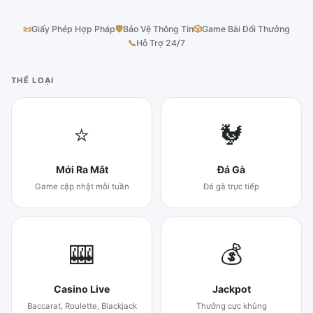
📜
Giấy Phép Hợp Pháp
🛡
Bảo Vệ Thông Tin
🎲
Game Bài Đổi Thưởng
📞
Hỗ Trợ 24/7
THỂ LOẠI
⭐
🐓
Mới Ra Mắt
Đá Gà
Game cập nhật mỗi tuần
Đá gà trực tiếp
🎰
💰
Casino Live
Jackpot
Baccarat, Roulette, Blackjack
Thưởng cực khủng