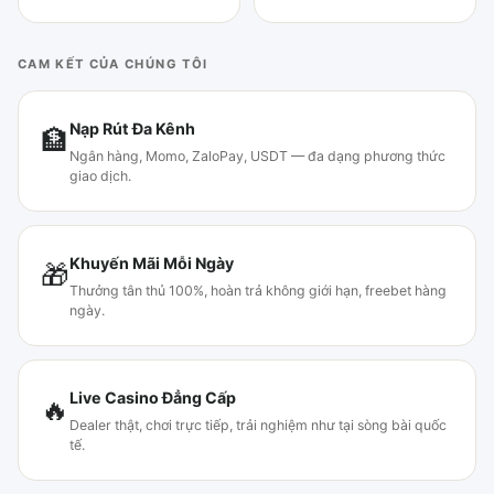
CAM KẾT CỦA CHÚNG TÔI
Nạp Rút Đa Kênh
🏦
Ngân hàng, Momo, ZaloPay, USDT — đa dạng phương thức
giao dịch.
Khuyến Mãi Mỗi Ngày
🎁
Thưởng tân thủ 100%, hoàn trả không giới hạn, freebet hàng
ngày.
Live Casino Đẳng Cấp
🔥
Dealer thật, chơi trực tiếp, trải nghiệm như tại sòng bài quốc
tế.