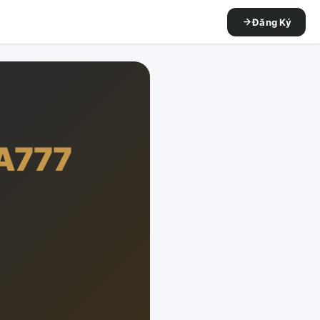
Đăng Ký
A777