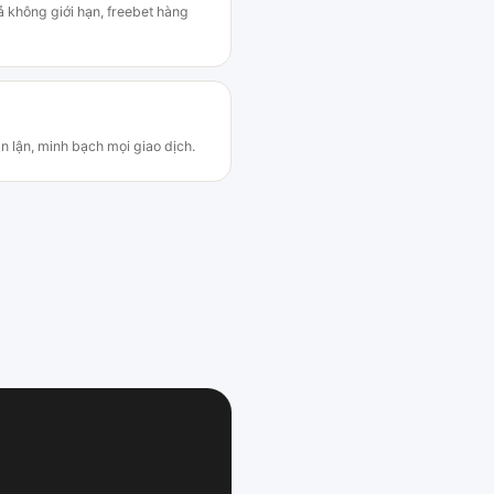
 không giới hạn, freebet hàng
 lận, minh bạch mọi giao dịch.