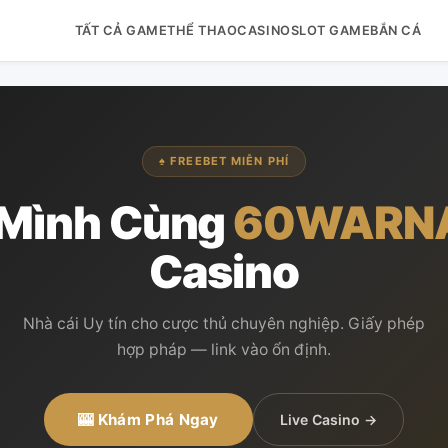
TẤT CẢ GAME
THỂ THAO
CASINO
SLOT GAME
BẮN CÁ
♠ FREEBET MIỄN PHÍ
 Mình Cùng
60WARN
Casino
Nhà cái Uy tín cho cược thủ chuyên nghiệp. Giấy phép
hợp pháp — link vào ổn định.
🎰 Khám Phá Ngay
Live Casino →