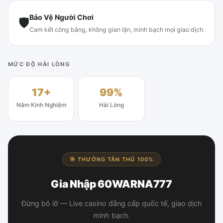
Bảo Vệ Người Chơi
🛡
Cam kết công bằng, không gian lận, minh bạch mọi giao dịch.
MỨC ĐỘ HÀI LÒNG
17+
99%
Năm Kinh Nghiệm
Hài Lòng
🎯 THƯỞNG TÂN THỦ 100%
Gia Nhập 60WARNA777
Đừng bỏ lỡ — Live casino đẳng cấp quốc tế, giao dịch
minh bạch.