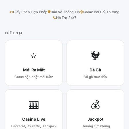
📜
Giấy Phép Hợp Pháp
🛡
Bảo Vệ Thông Tin
🎲
Game Bài Đổi Thưởng
📞
Hỗ Trợ 24/7
THỂ LOẠI
⭐
🐓
Mới Ra Mắt
Đá Gà
Game cập nhật mỗi tuần
Đá gà trực tiếp
🎰
💰
Casino Live
Jackpot
Baccarat, Roulette, Blackjack
Thưởng cực khủng