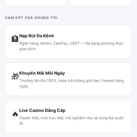
CAM KẾT CỦA CHÚNG TÔI
Nạp Rút Đa Kênh
🏦
Ngân hàng, Momo, ZaloPay, USDT — đa dạng phương thức
giao dịch.
Khuyến Mãi Mỗi Ngày
🎁
Thưởng tân thủ 100%, hoàn trả không giới hạn, freebet hàng
ngày.
Live Casino Đẳng Cấp
🔥
Dealer thật, chơi trực tiếp, trải nghiệm như tại sòng bài quốc
tế.