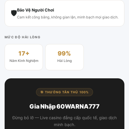
Bảo Vệ Người Chơi
🛡
Cam kết công bằng, không gian lận, minh bạch mọi giao dịch.
MỨC ĐỘ HÀI LÒNG
17+
99%
Năm Kinh Nghiệm
Hài Lòng
🎯 THƯỞNG TÂN THỦ 100%
Gia Nhập 60WARNA777
Đừng bỏ lỡ — Live casino đẳng cấp quốc tế, giao dịch
minh bạch.