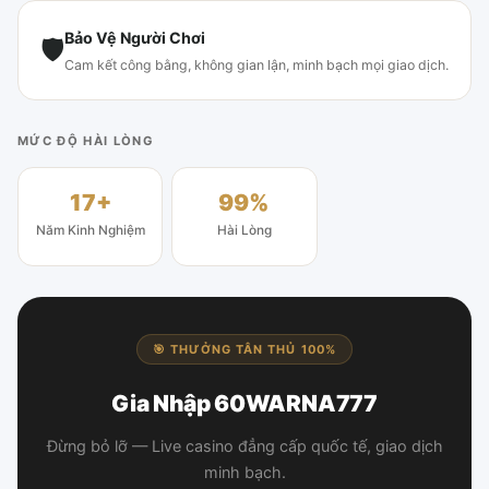
Bảo Vệ Người Chơi
🛡
Cam kết công bằng, không gian lận, minh bạch mọi giao dịch.
MỨC ĐỘ HÀI LÒNG
17+
99%
Năm Kinh Nghiệm
Hài Lòng
🎯 THƯỞNG TÂN THỦ 100%
Gia Nhập 60WARNA777
Đừng bỏ lỡ — Live casino đẳng cấp quốc tế, giao dịch
minh bạch.