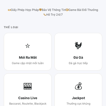
📜
Giấy Phép Hợp Pháp
🛡
Bảo Vệ Thông Tin
🎲
Game Bài Đổi Thưởng
📞
Hỗ Trợ 24/7
THỂ LOẠI
⭐
🐓
Mới Ra Mắt
Đá Gà
Game cập nhật mỗi tuần
Đá gà trực tiếp
🎰
💰
Casino Live
Jackpot
Baccarat, Roulette, Blackjack
Thưởng cực khủng