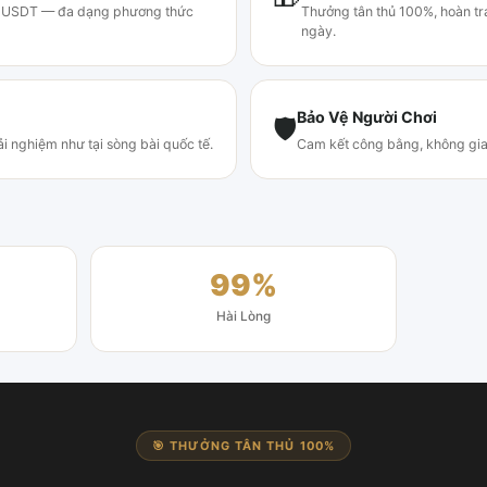
, USDT — đa dạng phương thức
Thưởng tân thủ 100%, hoàn trả
ngày.
Bảo Vệ Người Chơi
🛡
trải nghiệm như tại sòng bài quốc tế.
Cam kết công bằng, không gian
99%
Hài Lòng
🎯 THƯỞNG TÂN THỦ 100%