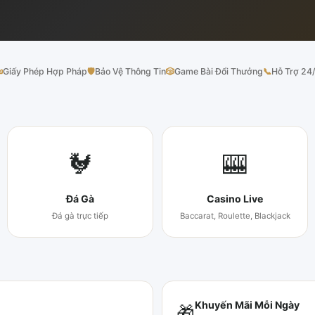

Giấy Phép Hợp Pháp
🛡
Bảo Vệ Thông Tin
🎲
Game Bài Đổi Thưởng
📞
Hỗ Trợ 24
🐓
🎰
Đá Gà
Casino Live
Đá gà trực tiếp
Baccarat, Roulette, Blackjack
Khuyến Mãi Mỗi Ngày
🎁