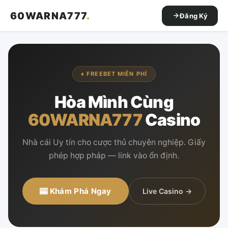
60WARNA777
.
Đăng Ký
♠ FREEBET MIỄN PHÍ
Hòa Mình Cùng
60WARNA777
Casino
Nhà cái Uy tín cho cược thủ chuyên nghiệp. Giấy
phép hợp pháp — link vào ổn định.
🎰 Khám Phá Ngay
Live Casino →