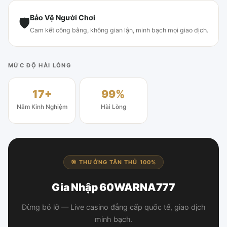
Bảo Vệ Người Chơi
🛡
Cam kết công bằng, không gian lận, minh bạch mọi giao dịch.
MỨC ĐỘ HÀI LÒNG
17+
99%
Năm Kinh Nghiệm
Hài Lòng
🎯 THƯỞNG TÂN THỦ 100%
Gia Nhập 60WARNA777
Đừng bỏ lỡ — Live casino đẳng cấp quốc tế, giao dịch
minh bạch.