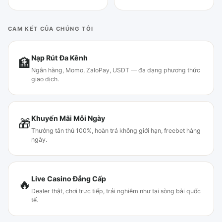
CAM KẾT CỦA CHÚNG TÔI
Nạp Rút Đa Kênh
🏦
Ngân hàng, Momo, ZaloPay, USDT — đa dạng phương thức
giao dịch.
Khuyến Mãi Mỗi Ngày
🎁
Thưởng tân thủ 100%, hoàn trả không giới hạn, freebet hàng
ngày.
Live Casino Đẳng Cấp
🔥
Dealer thật, chơi trực tiếp, trải nghiệm như tại sòng bài quốc
tế.