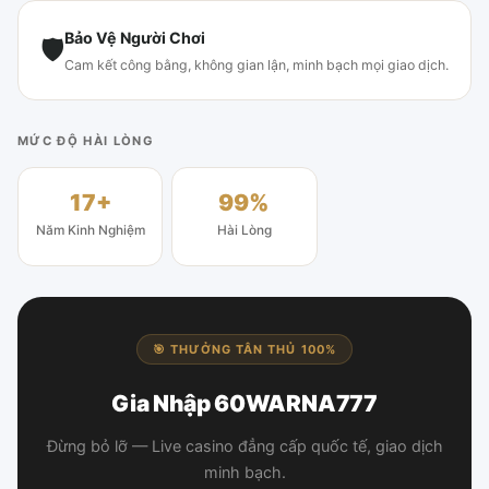
Bảo Vệ Người Chơi
🛡
Cam kết công bằng, không gian lận, minh bạch mọi giao dịch.
MỨC ĐỘ HÀI LÒNG
17+
99%
Năm Kinh Nghiệm
Hài Lòng
🎯 THƯỞNG TÂN THỦ 100%
Gia Nhập 60WARNA777
Đừng bỏ lỡ — Live casino đẳng cấp quốc tế, giao dịch
minh bạch.