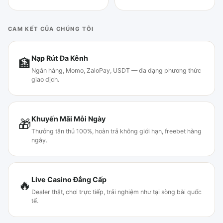
CAM KẾT CỦA CHÚNG TÔI
Nạp Rút Đa Kênh
🏦
Ngân hàng, Momo, ZaloPay, USDT — đa dạng phương thức
giao dịch.
Khuyến Mãi Mỗi Ngày
🎁
Thưởng tân thủ 100%, hoàn trả không giới hạn, freebet hàng
ngày.
Live Casino Đẳng Cấp
🔥
Dealer thật, chơi trực tiếp, trải nghiệm như tại sòng bài quốc
tế.