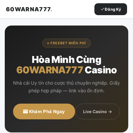
60WARNA777
.
Đăng Ký
♠ FREEBET MIỄN PHÍ
Hòa Mình Cùng
60WARNA777
Casino
Nhà cái Uy tín cho cược thủ chuyên nghiệp. Giấy
phép hợp pháp — link vào ổn định.
🎰 Khám Phá Ngay
Live Casino →