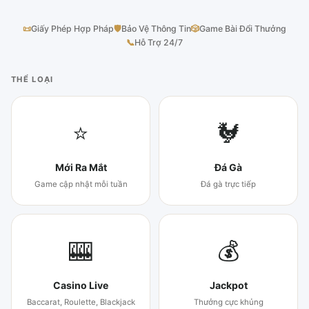
📜
Giấy Phép Hợp Pháp
🛡
Bảo Vệ Thông Tin
🎲
Game Bài Đổi Thưởng
📞
Hỗ Trợ 24/7
THỂ LOẠI
⭐
🐓
Mới Ra Mắt
Đá Gà
Game cập nhật mỗi tuần
Đá gà trực tiếp
🎰
💰
Casino Live
Jackpot
Baccarat, Roulette, Blackjack
Thưởng cực khủng