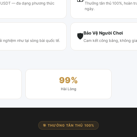
, USDT — đa dạng phương thức
Thưởng tân thủ 100%, hoàn trả
ngày.
Bảo Vệ Người Chơi
🛡
trải nghiệm như tại sòng bài quốc tế.
Cam kết công bằng, không gian
99%
Hài Lòng
🎯 THƯỞNG TÂN THỦ 100%