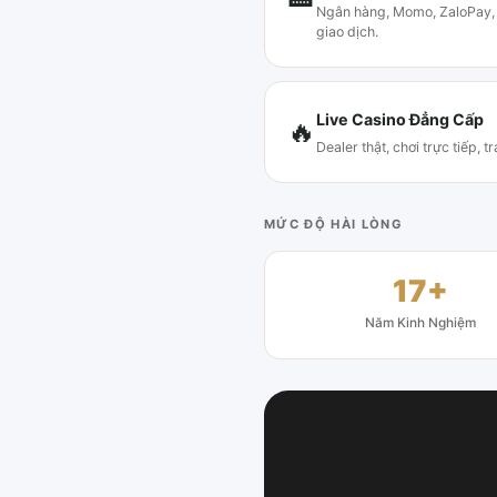
Ngân hàng, Momo, ZaloPay
giao dịch.
Live Casino Đẳng Cấp
🔥
Dealer thật, chơi trực tiếp, 
MỨC ĐỘ HÀI LÒNG
17+
Năm Kinh Nghiệm