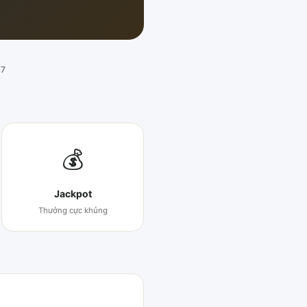
/7
💰
Jackpot
Thưởng cực khủng