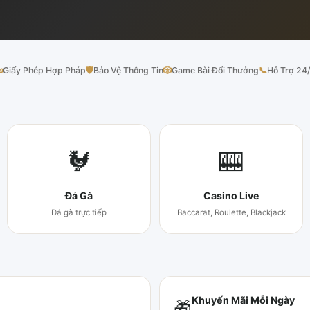

Giấy Phép Hợp Pháp
🛡
Bảo Vệ Thông Tin
🎲
Game Bài Đổi Thưởng
📞
Hỗ Trợ 24
🐓
🎰
Đá Gà
Casino Live
Đá gà trực tiếp
Baccarat, Roulette, Blackjack
Khuyến Mãi Mỗi Ngày
🎁