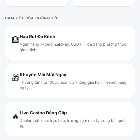
CAM KẾT CỦA CHÚNG TÔI
Nạp Rút Đa Kênh
🏦
Ngân hàng, Momo, ZaloPay, USDT — đa dạng phương thức
giao dịch.
Khuyến Mãi Mỗi Ngày
🎁
Thưởng tân thủ 100%, hoàn trả không giới hạn, freebet hàng
ngày.
Live Casino Đẳng Cấp
🔥
Dealer thật, chơi trực tiếp, trải nghiệm như tại sòng bài quốc
tế.