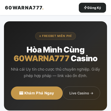
60WARNA777
.
Đăng Ký
♠ FREEBET MIỄN PHÍ
Hòa Mình Cùng
60WARNA777
Casino
Nhà cái Uy tín cho cược thủ chuyên nghiệp. Giấy
phép hợp pháp — link vào ổn định.
🎰 Khám Phá Ngay
Live Casino →