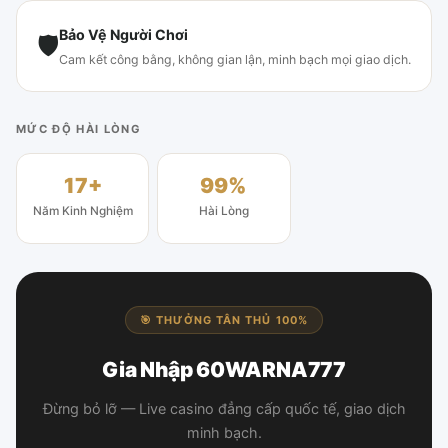
Bảo Vệ Người Chơi
🛡
Cam kết công bằng, không gian lận, minh bạch mọi giao dịch.
MỨC ĐỘ HÀI LÒNG
17+
99%
Năm Kinh Nghiệm
Hài Lòng
🎯 THƯỞNG TÂN THỦ 100%
Gia Nhập 60WARNA777
Đừng bỏ lỡ — Live casino đẳng cấp quốc tế, giao dịch
minh bạch.