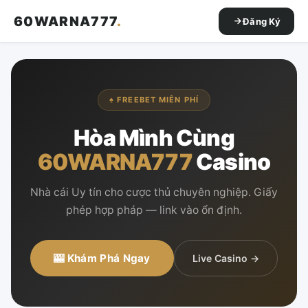
60WARNA777
.
Đăng Ký
♠ FREEBET MIỄN PHÍ
Hòa Mình Cùng
60WARNA777
Casino
Nhà cái Uy tín cho cược thủ chuyên nghiệp. Giấy
phép hợp pháp — link vào ổn định.
🎰 Khám Phá Ngay
Live Casino →