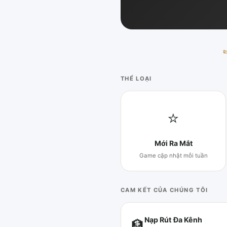

THỂ LOẠI
⭐
Mới Ra Mắt
Game cập nhật mỗi tuần
CAM KẾT CỦA CHÚNG TÔI
Nạp Rút Đa Kênh
🏦