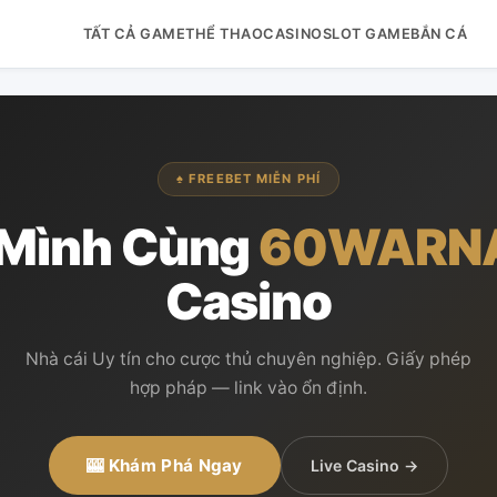
TẤT CẢ GAME
THỂ THAO
CASINO
SLOT GAME
BẮN CÁ
♠ FREEBET MIỄN PHÍ
 Mình Cùng
60WARN
Casino
Nhà cái Uy tín cho cược thủ chuyên nghiệp. Giấy phép
hợp pháp — link vào ổn định.
🎰 Khám Phá Ngay
Live Casino →