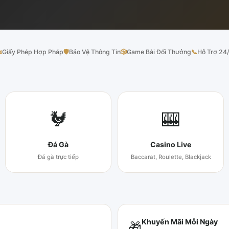

Giấy Phép Hợp Pháp
🛡
Bảo Vệ Thông Tin
🎲
Game Bài Đổi Thưởng
📞
Hỗ Trợ 24
🐓
🎰
Đá Gà
Casino Live
Đá gà trực tiếp
Baccarat, Roulette, Blackjack
Khuyến Mãi Mỗi Ngày
🎁