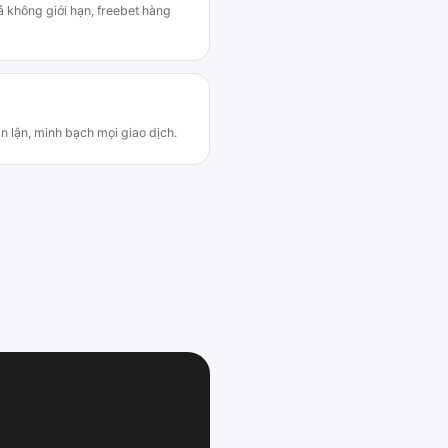
 không giới hạn, freebet hàng
 lận, minh bạch mọi giao dịch.