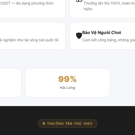
, USDT — đa dạng phương thức
Thưởng tân thủ 100%, hoàn trả
ngày.
Bảo Vệ Người Chơi
🛡
trải nghiệm như tại sòng bài quốc tế.
Cam kết công bằng, không gian
99%
Hài Lòng
🎯 THƯỞNG TÂN THỦ 100%