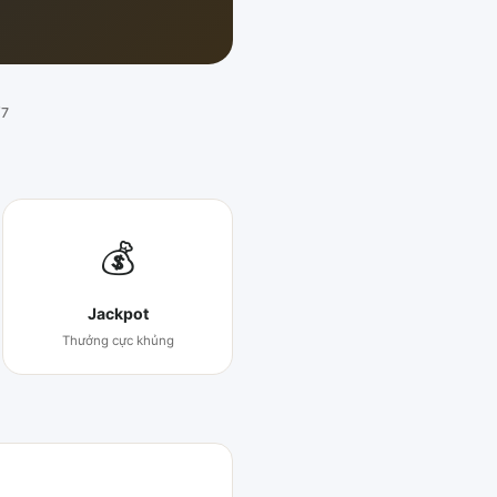
/7
💰
Jackpot
Thưởng cực khủng