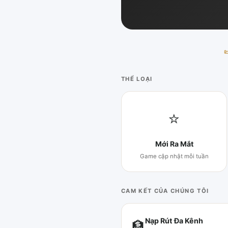

THỂ LOẠI
⭐
Mới Ra Mắt
Game cập nhật mỗi tuần
CAM KẾT CỦA CHÚNG TÔI
Nạp Rút Đa Kênh
🏦