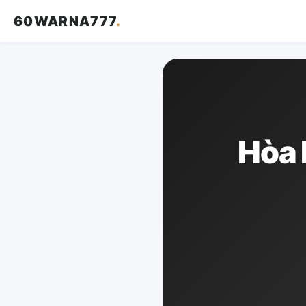
60WARNA777
.
Hòa