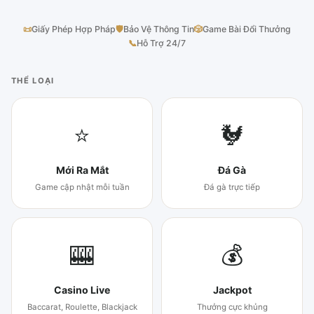
📜
Giấy Phép Hợp Pháp
🛡
Bảo Vệ Thông Tin
🎲
Game Bài Đổi Thưởng
📞
Hỗ Trợ 24/7
THỂ LOẠI
⭐
🐓
Mới Ra Mắt
Đá Gà
Game cập nhật mỗi tuần
Đá gà trực tiếp
🎰
💰
Casino Live
Jackpot
Baccarat, Roulette, Blackjack
Thưởng cực khủng