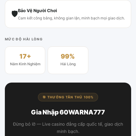
Bảo Vệ Người Chơi
🛡
Cam kết công bằng, không gian lận, minh bạch mọi giao dịch.
MỨC ĐỘ HÀI LÒNG
17+
99%
Năm Kinh Nghiệm
Hài Lòng
🎯 THƯỞNG TÂN THỦ 100%
Gia Nhập 60WARNA777
Đừng bỏ lỡ — Live casino đẳng cấp quốc tế, giao dịch
minh bạch.