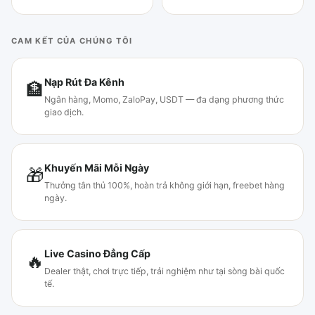
CAM KẾT CỦA CHÚNG TÔI
Nạp Rút Đa Kênh
🏦
Ngân hàng, Momo, ZaloPay, USDT — đa dạng phương thức
giao dịch.
Khuyến Mãi Mỗi Ngày
🎁
Thưởng tân thủ 100%, hoàn trả không giới hạn, freebet hàng
ngày.
Live Casino Đẳng Cấp
🔥
Dealer thật, chơi trực tiếp, trải nghiệm như tại sòng bài quốc
tế.