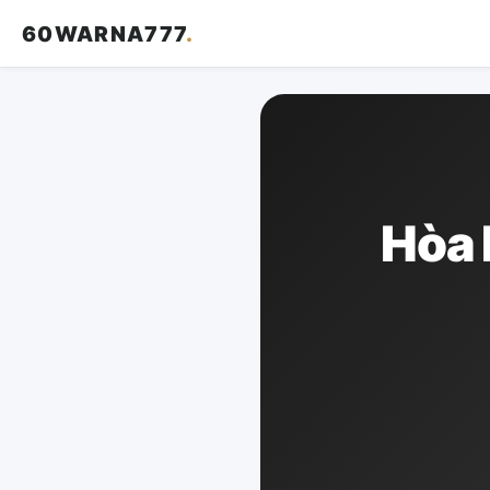
60WARNA777
.
Hòa