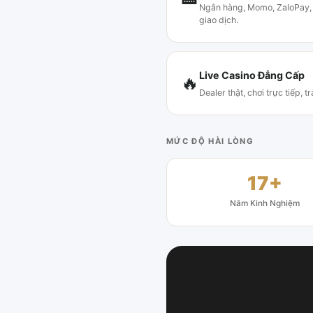
Ngân hàng, Momo, ZaloPay
giao dịch.
Live Casino Đẳng Cấp
🔥
Dealer thật, chơi trực tiếp, 
MỨC ĐỘ HÀI LÒNG
17+
Năm Kinh Nghiệm