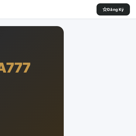
Đăng Ký
A777