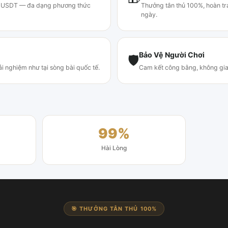
, USDT — đa dạng phương thức
Thưởng tân thủ 100%, hoàn trả
ngày.
Bảo Vệ Người Chơi
🛡
trải nghiệm như tại sòng bài quốc tế.
Cam kết công bằng, không gian
99%
Hài Lòng
🎯 THƯỞNG TÂN THỦ 100%