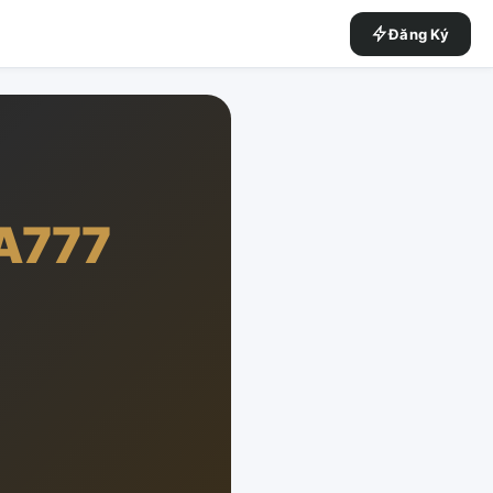
Đăng Ký
A777