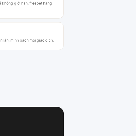
 không giới hạn, freebet hàng
 lận, minh bạch mọi giao dịch.