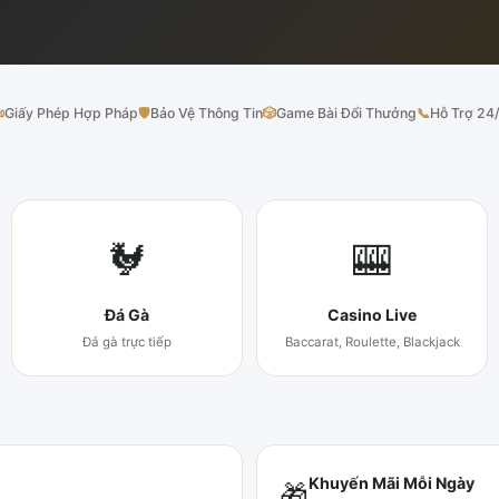

Giấy Phép Hợp Pháp
🛡
Bảo Vệ Thông Tin
🎲
Game Bài Đổi Thưởng
📞
Hỗ Trợ 24
🐓
🎰
Đá Gà
Casino Live
Đá gà trực tiếp
Baccarat, Roulette, Blackjack
Khuyến Mãi Mỗi Ngày
🎁