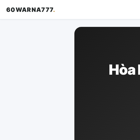
60WARNA777
.
Hòa