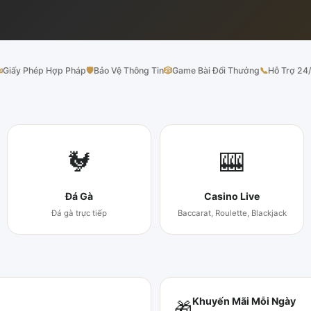

Giấy Phép Hợp Pháp
🛡
Bảo Vệ Thông Tin
🎲
Game Bài Đổi Thưởng
📞
Hỗ Trợ 24
🐓
🎰
Đá Gà
Casino Live
Đá gà trực tiếp
Baccarat, Roulette, Blackjack
Khuyến Mãi Mỗi Ngày
🎁