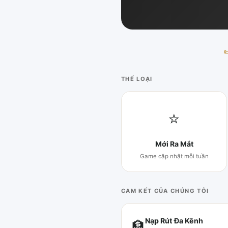

THỂ LOẠI
⭐
Mới Ra Mắt
Game cập nhật mỗi tuần
CAM KẾT CỦA CHÚNG TÔI
Nạp Rút Đa Kênh
🏦