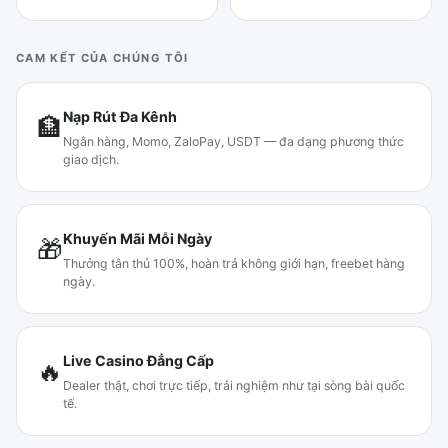
CAM KẾT CỦA CHÚNG TÔI
Nạp Rút Đa Kênh
🏦
Ngân hàng, Momo, ZaloPay, USDT — đa dạng phương thức
giao dịch.
Khuyến Mãi Mỗi Ngày
🎁
Thưởng tân thủ 100%, hoàn trả không giới hạn, freebet hàng
ngày.
Live Casino Đẳng Cấp
🔥
Dealer thật, chơi trực tiếp, trải nghiệm như tại sòng bài quốc
tế.