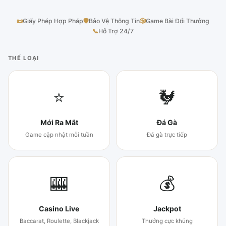
📜
Giấy Phép Hợp Pháp
🛡
Bảo Vệ Thông Tin
🎲
Game Bài Đổi Thưởng
📞
Hỗ Trợ 24/7
THỂ LOẠI
⭐
🐓
Mới Ra Mắt
Đá Gà
Game cập nhật mỗi tuần
Đá gà trực tiếp
🎰
💰
Casino Live
Jackpot
Baccarat, Roulette, Blackjack
Thưởng cực khủng