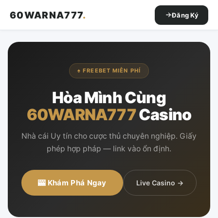
60WARNA777
.
Đăng Ký
♠ FREEBET MIỄN PHÍ
Hòa Mình Cùng
60WARNA777
Casino
Nhà cái Uy tín cho cược thủ chuyên nghiệp. Giấy
phép hợp pháp — link vào ổn định.
🎰 Khám Phá Ngay
Live Casino →