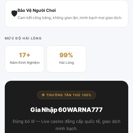
Bảo Vệ Người Chơi
🛡
Cam kết công bằng, không gian lận, minh bạch mọi giao dịch.
MỨC ĐỘ HÀI LÒNG
17+
99%
Năm Kinh Nghiệm
Hài Lòng
🎯 THƯỞNG TÂN THỦ 100%
Gia Nhập 60WARNA777
Đừng bỏ lỡ — Live casino đẳng cấp quốc tế, giao dịch
minh bạch.