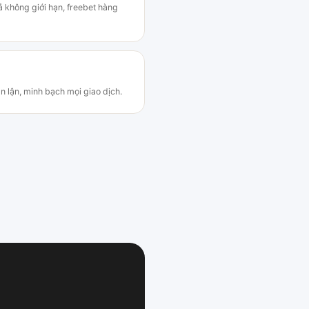
 không giới hạn, freebet hàng
 lận, minh bạch mọi giao dịch.