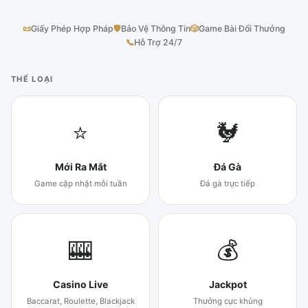
📜
Giấy Phép Hợp Pháp
🛡
Bảo Vệ Thông Tin
🎲
Game Bài Đổi Thưởng
📞
Hỗ Trợ 24/7
THỂ LOẠI
⭐
🐓
Mới Ra Mắt
Đá Gà
Game cập nhật mỗi tuần
Đá gà trực tiếp
🎰
💰
Casino Live
Jackpot
Baccarat, Roulette, Blackjack
Thưởng cực khủng