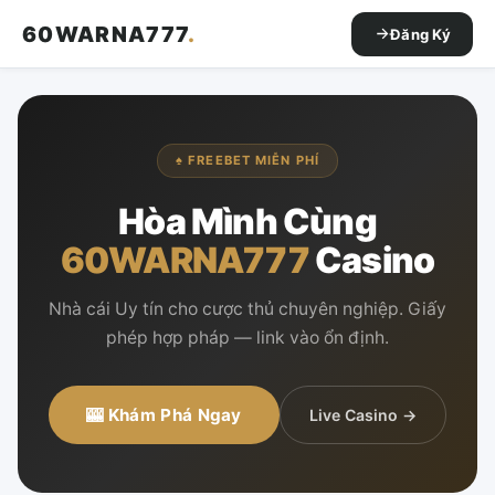
60WARNA777
.
Đăng Ký
♠ FREEBET MIỄN PHÍ
Hòa Mình Cùng
60WARNA777
Casino
Nhà cái Uy tín cho cược thủ chuyên nghiệp. Giấy
phép hợp pháp — link vào ổn định.
🎰 Khám Phá Ngay
Live Casino →