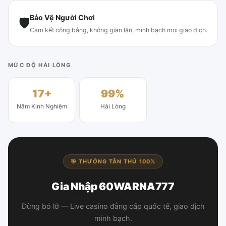
Bảo Vệ Người Chơi
🛡
Cam kết công bằng, không gian lận, minh bạch mọi giao dịch.
MỨC ĐỘ HÀI LÒNG
17+
99%
Năm Kinh Nghiệm
Hài Lòng
🎯 THƯỞNG TÂN THỦ 100%
Gia Nhập 60WARNA777
Đừng bỏ lỡ — Live casino đẳng cấp quốc tế, giao dịch
minh bạch.