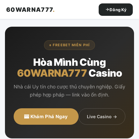
60WARNA777
.
Đăng Ký
♠ FREEBET MIỄN PHÍ
Hòa Mình Cùng
60WARNA777
Casino
Nhà cái Uy tín cho cược thủ chuyên nghiệp. Giấy
phép hợp pháp — link vào ổn định.
🎰 Khám Phá Ngay
Live Casino →