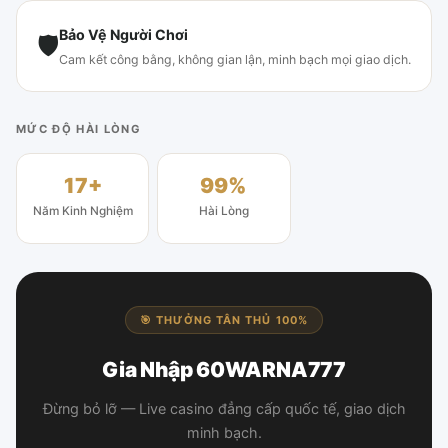
Bảo Vệ Người Chơi
🛡
Cam kết công bằng, không gian lận, minh bạch mọi giao dịch.
MỨC ĐỘ HÀI LÒNG
17+
99%
Năm Kinh Nghiệm
Hài Lòng
🎯 THƯỞNG TÂN THỦ 100%
Gia Nhập 60WARNA777
Đừng bỏ lỡ — Live casino đẳng cấp quốc tế, giao dịch
minh bạch.