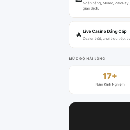
Ngân hàng, Momo, ZaloPay
giao dịch.
Live Casino Đẳng Cấp
🔥
Dealer thật, chơi trực tiếp, 
MỨC ĐỘ HÀI LÒNG
17+
Năm Kinh Nghiệm