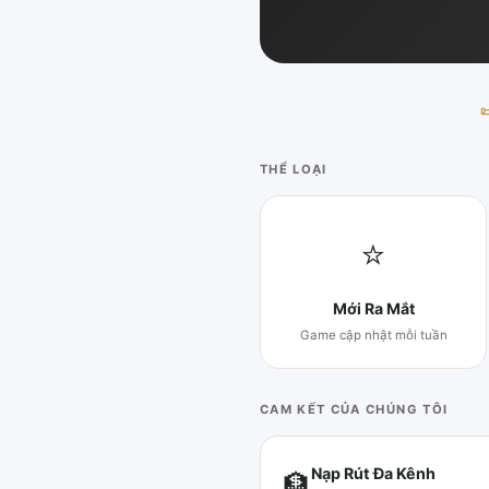

THỂ LOẠI
⭐
Mới Ra Mắt
Game cập nhật mỗi tuần
CAM KẾT CỦA CHÚNG TÔI
Nạp Rút Đa Kênh
🏦