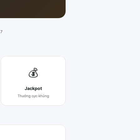
/7
💰
Jackpot
Thưởng cực khủng