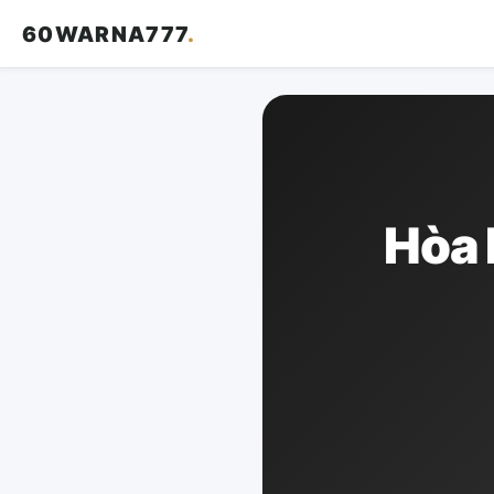
60WARNA777
.
Hòa