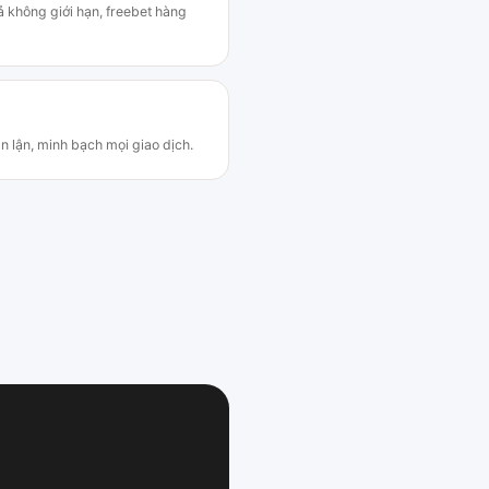
 không giới hạn, freebet hàng
 lận, minh bạch mọi giao dịch.