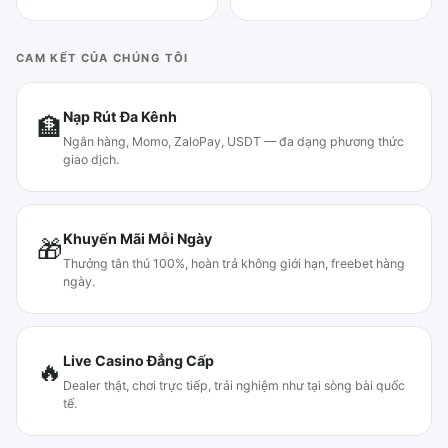
CAM KẾT CỦA CHÚNG TÔI
Nạp Rút Đa Kênh
🏦
Ngân hàng, Momo, ZaloPay, USDT — đa dạng phương thức
giao dịch.
Khuyến Mãi Mỗi Ngày
🎁
Thưởng tân thủ 100%, hoàn trả không giới hạn, freebet hàng
ngày.
Live Casino Đẳng Cấp
🔥
Dealer thật, chơi trực tiếp, trải nghiệm như tại sòng bài quốc
tế.