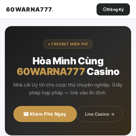
60WARNA777
.
Đăng Ký
♠ FREEBET MIỄN PHÍ
Hòa Mình Cùng
60WARNA777
Casino
Nhà cái Uy tín cho cược thủ chuyên nghiệp. Giấy
phép hợp pháp — link vào ổn định.
🎰 Khám Phá Ngay
Live Casino →