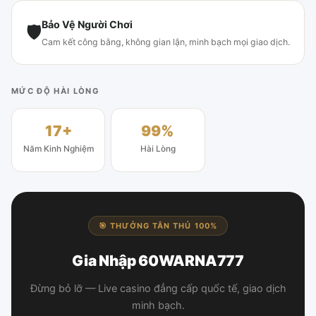
Bảo Vệ Người Chơi
🛡
Cam kết công bằng, không gian lận, minh bạch mọi giao dịch.
MỨC ĐỘ HÀI LÒNG
17+
99%
Năm Kinh Nghiệm
Hài Lòng
🎯 THƯỞNG TÂN THỦ 100%
Gia Nhập 60WARNA777
Đừng bỏ lỡ — Live casino đẳng cấp quốc tế, giao dịch
minh bạch.