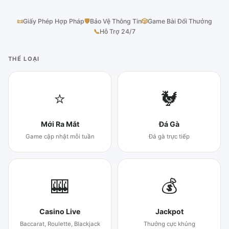
📜
Giấy Phép Hợp Pháp
🛡
Bảo Vệ Thông Tin
🎲
Game Bài Đổi Thưởng
📞
Hỗ Trợ 24/7
THỂ LOẠI
⭐
🐓
Mới Ra Mắt
Đá Gà
Game cập nhật mỗi tuần
Đá gà trực tiếp
🎰
💰
Casino Live
Jackpot
Baccarat, Roulette, Blackjack
Thưởng cực khủng