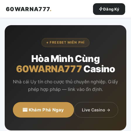
60WARNA777
.
Đăng Ký
♠ FREEBET MIỄN PHÍ
Hòa Mình Cùng
60WARNA777
Casino
Nhà cái Uy tín cho cược thủ chuyên nghiệp. Giấy
phép hợp pháp — link vào ổn định.
🎰 Khám Phá Ngay
Live Casino →