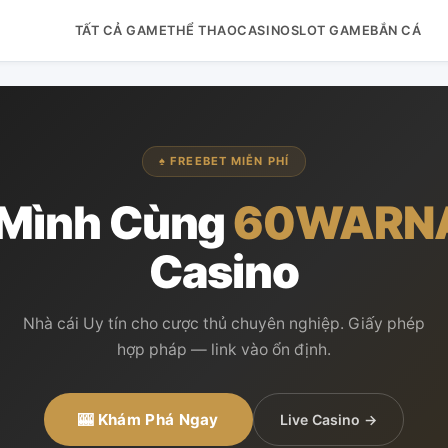
TẤT CẢ GAME
THỂ THAO
CASINO
SLOT GAME
BẮN CÁ
♠ FREEBET MIỄN PHÍ
 Mình Cùng
60WARN
Casino
Nhà cái Uy tín cho cược thủ chuyên nghiệp. Giấy phép
hợp pháp — link vào ổn định.
🎰 Khám Phá Ngay
Live Casino →