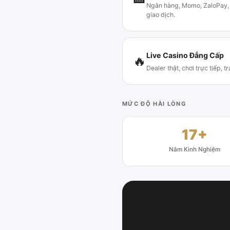
Ngân hàng, Momo, ZaloPay
giao dịch.
Live Casino Đẳng Cấp
🔥
Dealer thật, chơi trực tiếp, 
MỨC ĐỘ HÀI LÒNG
17+
Năm Kinh Nghiệm