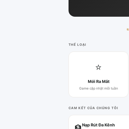

THỂ LOẠI
⭐
Mới Ra Mắt
Game cập nhật mỗi tuần
CAM KẾT CỦA CHÚNG TÔI
Nạp Rút Đa Kênh
🏦