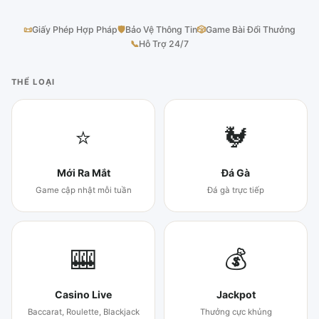
📜
Giấy Phép Hợp Pháp
🛡
Bảo Vệ Thông Tin
🎲
Game Bài Đổi Thưởng
📞
Hỗ Trợ 24/7
THỂ LOẠI
⭐
🐓
Mới Ra Mắt
Đá Gà
Game cập nhật mỗi tuần
Đá gà trực tiếp
🎰
💰
Casino Live
Jackpot
Baccarat, Roulette, Blackjack
Thưởng cực khủng