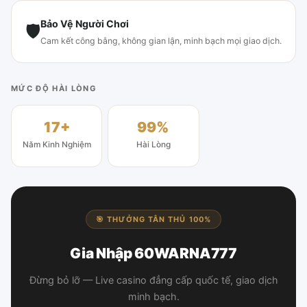
Bảo Vệ Người Chơi
🛡
Cam kết công bằng, không gian lận, minh bạch mọi giao dịch.
MỨC ĐỘ HÀI LÒNG
17+
99%
Năm Kinh Nghiệm
Hài Lòng
🎯 THƯỞNG TÂN THỦ 100%
Gia Nhập 60WARNA777
Đừng bỏ lỡ — Live casino đẳng cấp quốc tế, giao dịch
minh bạch.