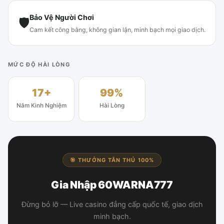
Bảo Vệ Người Chơi
🛡
Cam kết công bằng, không gian lận, minh bạch mọi giao dịch.
MỨC ĐỘ HÀI LÒNG
17+
99%
Năm Kinh Nghiệm
Hài Lòng
🎯 THƯỞNG TÂN THỦ 100%
Gia Nhập 60WARNA777
Đừng bỏ lỡ — Live casino đẳng cấp quốc tế, giao dịch
minh bạch.