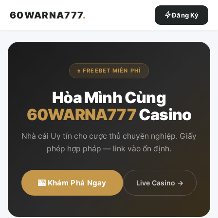
60WARNA777
.
Đăng Ký
♠ FREEBET MIỄN PHÍ
Hòa Mình Cùng
60WARNA777
Casino
Nhà cái Uy tín cho cược thủ chuyên nghiệp. Giấy
phép hợp pháp — link vào ổn định.
🎰 Khám Phá Ngay
Live Casino →