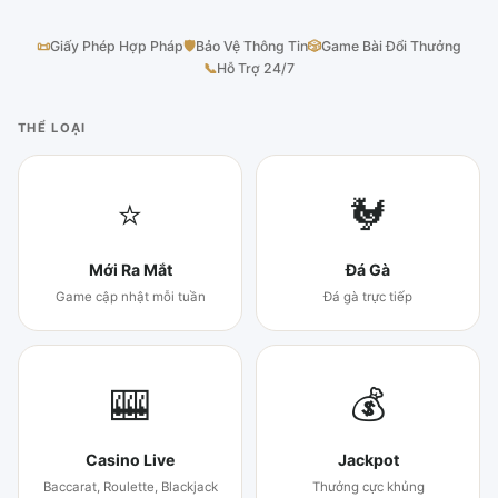
📜
Giấy Phép Hợp Pháp
🛡
Bảo Vệ Thông Tin
🎲
Game Bài Đổi Thưởng
📞
Hỗ Trợ 24/7
THỂ LOẠI
⭐
🐓
Mới Ra Mắt
Đá Gà
Game cập nhật mỗi tuần
Đá gà trực tiếp
🎰
💰
Casino Live
Jackpot
Baccarat, Roulette, Blackjack
Thưởng cực khủng