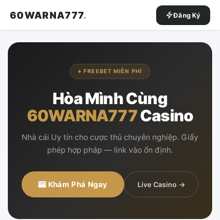
60WARNA777
.
Đăng Ký
♠ FREEBET MIỄN PHÍ
Hòa Mình Cùng
60WARNA777
Casino
Nhà cái Uy tín cho cược thủ chuyên nghiệp. Giấy
phép hợp pháp — link vào ổn định.
🎰 Khám Phá Ngay
Live Casino →