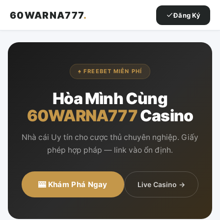
60WARNA777
.
Đăng Ký
♠ FREEBET MIỄN PHÍ
Hòa Mình Cùng
60WARNA777
Casino
Nhà cái Uy tín cho cược thủ chuyên nghiệp. Giấy
phép hợp pháp — link vào ổn định.
🎰 Khám Phá Ngay
Live Casino →