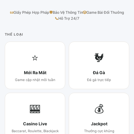
📜
Giấy Phép Hợp Pháp
🛡
Bảo Vệ Thông Tin
🎲
Game Bài Đổi Thưởng
📞
Hỗ Trợ 24/7
THỂ LOẠI
⭐
🐓
Mới Ra Mắt
Đá Gà
Game cập nhật mỗi tuần
Đá gà trực tiếp
🎰
💰
Casino Live
Jackpot
Baccarat, Roulette, Blackjack
Thưởng cực khủng