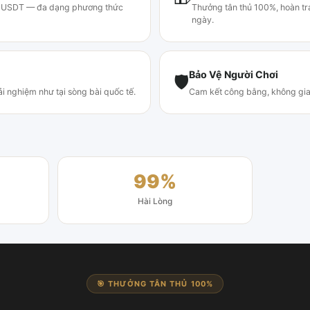
, USDT — đa dạng phương thức
Thưởng tân thủ 100%, hoàn trả
ngày.
Bảo Vệ Người Chơi
🛡
trải nghiệm như tại sòng bài quốc tế.
Cam kết công bằng, không gian
99%
Hài Lòng
🎯 THƯỞNG TÂN THỦ 100%