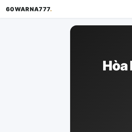
60WARNA777
.
Hòa