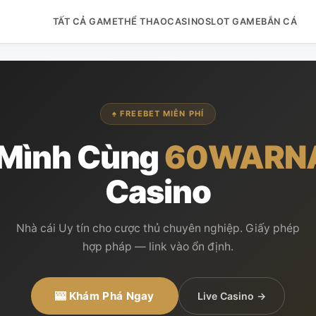
TẤT CẢ GAME
THỂ THAO
CASINO
SLOT GAME
BẮN CÁ
♠ FREEBET MIỄN PHÍ
 Mình Cùng
60WARN
Casino
Nhà cái Uy tín cho cược thủ chuyên nghiệp. Giấy phép
hợp pháp — link vào ổn định.
🎰 Khám Phá Ngay
Live Casino →