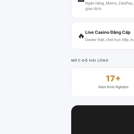
Ngân hàng, Momo, ZaloPay
giao dịch.
Live Casino Đẳng Cấp
🔥
Dealer thật, chơi trực tiếp, 
MỨC ĐỘ HÀI LÒNG
17+
Năm Kinh Nghiệm