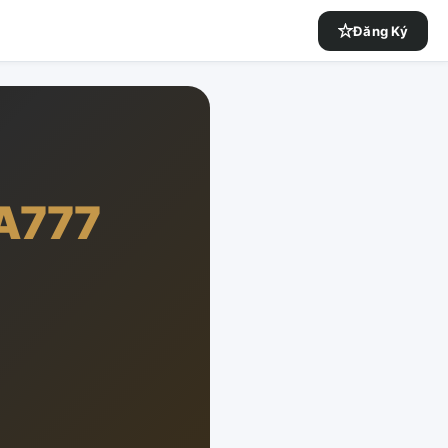
Đăng Ký
A777