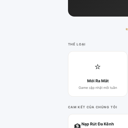

THỂ LOẠI
⭐
Mới Ra Mắt
Game cập nhật mỗi tuần
CAM KẾT CỦA CHÚNG TÔI
Nạp Rút Đa Kênh
🏦