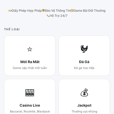
📜
Giấy Phép Hợp Pháp
🛡
Bảo Vệ Thông Tin
🎲
Game Bài Đổi Thưởng
📞
Hỗ Trợ 24/7
THỂ LOẠI
⭐
🐓
Mới Ra Mắt
Đá Gà
Game cập nhật mỗi tuần
Đá gà trực tiếp
🎰
💰
Casino Live
Jackpot
Baccarat, Roulette, Blackjack
Thưởng cực khủng