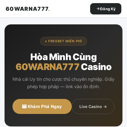
60WARNA777
.
Đăng Ký
♠ FREEBET MIỄN PHÍ
Hòa Mình Cùng
60WARNA777
Casino
Nhà cái Uy tín cho cược thủ chuyên nghiệp. Giấy
phép hợp pháp — link vào ổn định.
🎰 Khám Phá Ngay
Live Casino →