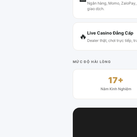
Ngân hàng, Momo, ZaloPay
giao dịch.
Live Casino Đẳng Cấp
🔥
Dealer thật, chơi trực tiếp, 
MỨC ĐỘ HÀI LÒNG
17+
Năm Kinh Nghiệm