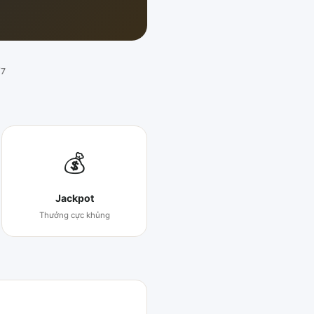
/7
💰
Jackpot
Thưởng cực khủng