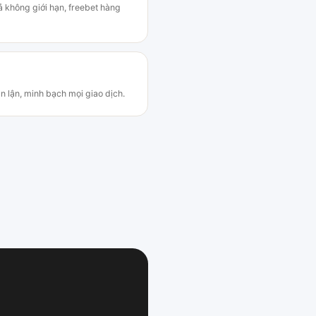
 không giới hạn, freebet hàng
 lận, minh bạch mọi giao dịch.