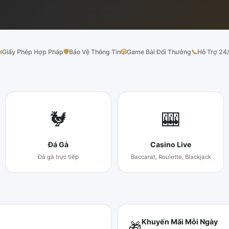

Giấy Phép Hợp Pháp
🛡
Bảo Vệ Thông Tin
🎲
Game Bài Đổi Thưởng
📞
Hỗ Trợ 24
🐓
🎰
Đá Gà
Casino Live
Đá gà trực tiếp
Baccarat, Roulette, Blackjack
Khuyến Mãi Mỗi Ngày
🎁