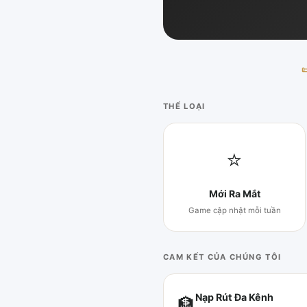

THỂ LOẠI
⭐
Mới Ra Mắt
Game cập nhật mỗi tuần
CAM KẾT CỦA CHÚNG TÔI
Nạp Rút Đa Kênh
🏦