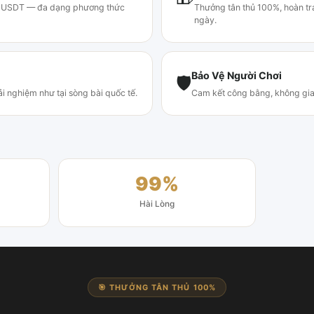
, USDT — đa dạng phương thức
Thưởng tân thủ 100%, hoàn trả
ngày.
Bảo Vệ Người Chơi
🛡
trải nghiệm như tại sòng bài quốc tế.
Cam kết công bằng, không gian
99%
Hài Lòng
🎯 THƯỞNG TÂN THỦ 100%