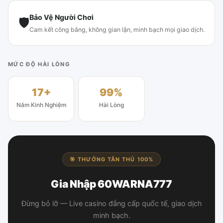
Bảo Vệ Người Chơi
🛡
Cam kết công bằng, không gian lận, minh bạch mọi giao dịch.
MỨC ĐỘ HÀI LÒNG
17+
99%
Năm Kinh Nghiệm
Hài Lòng
🎯 THƯỞNG TÂN THỦ 100%
Gia Nhập 60WARNA777
Đừng bỏ lỡ — Live casino đẳng cấp quốc tế, giao dịch
minh bạch.