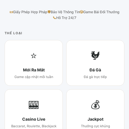
📜
Giấy Phép Hợp Pháp
🛡
Bảo Vệ Thông Tin
🎲
Game Bài Đổi Thưởng
📞
Hỗ Trợ 24/7
THỂ LOẠI
⭐
🐓
Mới Ra Mắt
Đá Gà
Game cập nhật mỗi tuần
Đá gà trực tiếp
🎰
💰
Casino Live
Jackpot
Baccarat, Roulette, Blackjack
Thưởng cực khủng