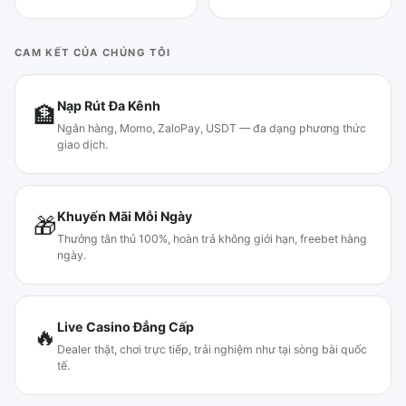
CAM KẾT CỦA CHÚNG TÔI
Nạp Rút Đa Kênh
🏦
Ngân hàng, Momo, ZaloPay, USDT — đa dạng phương thức
giao dịch.
Khuyến Mãi Mỗi Ngày
🎁
Thưởng tân thủ 100%, hoàn trả không giới hạn, freebet hàng
ngày.
Live Casino Đẳng Cấp
🔥
Dealer thật, chơi trực tiếp, trải nghiệm như tại sòng bài quốc
tế.