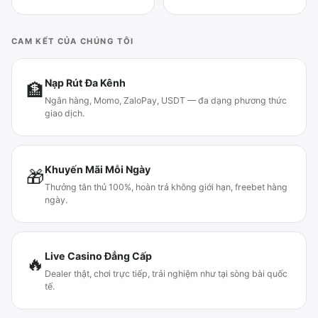
CAM KẾT CỦA CHÚNG TÔI
Nạp Rút Đa Kênh
🏦
Ngân hàng, Momo, ZaloPay, USDT — đa dạng phương thức
giao dịch.
Khuyến Mãi Mỗi Ngày
🎁
Thưởng tân thủ 100%, hoàn trả không giới hạn, freebet hàng
ngày.
Live Casino Đẳng Cấp
🔥
Dealer thật, chơi trực tiếp, trải nghiệm như tại sòng bài quốc
tế.