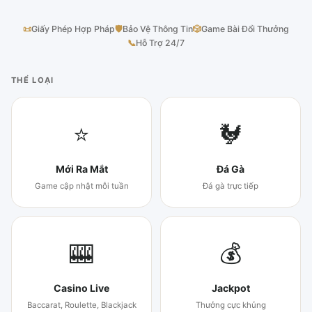
📜
Giấy Phép Hợp Pháp
🛡
Bảo Vệ Thông Tin
🎲
Game Bài Đổi Thưởng
📞
Hỗ Trợ 24/7
THỂ LOẠI
⭐
🐓
Mới Ra Mắt
Đá Gà
Game cập nhật mỗi tuần
Đá gà trực tiếp
🎰
💰
Casino Live
Jackpot
Baccarat, Roulette, Blackjack
Thưởng cực khủng