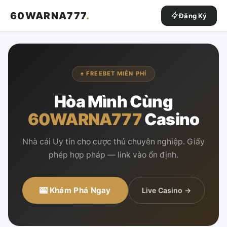
60WARNA777
.
Đăng Ký
♠ FREEBET MIỄN PHÍ
Hòa Mình Cùng
60WARNA777
Casino
Nhà cái Uy tín cho cược thủ chuyên nghiệp. Giấy
phép hợp pháp — link vào ổn định.
🎰 Khám Phá Ngay
Live Casino →