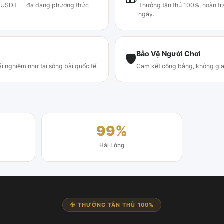
, USDT — đa dạng phương thức
Thưởng tân thủ 100%, hoàn trả
ngày.
Bảo Vệ Người Chơi
🛡
trải nghiệm như tại sòng bài quốc tế.
Cam kết công bằng, không gian
99%
Hài Lòng
🎯 THƯỞNG TÂN THỦ 100%